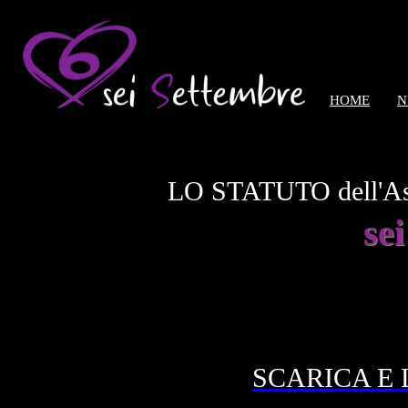
HOME
N
LO STATUTO dell'Asso
sei
SCARICA E